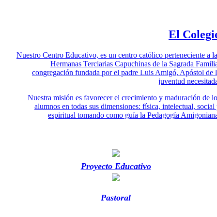
El Colegi
Nuestro Centro Educativo, es un centro católico perteneciente a l
Hermanas Terciarias Capuchinas de la Sagrada Famili
congregación fundada por el padre Luis Amigó, Apóstol de 
juventud necesitad
Nuestra misión es favorecer el crecimiento y maduración de l
alumnos en todas sus dimensiones: física, intelectual, social
espiritual tomando como guía la Pedagogía Amigonian
Proyecto Educativo
Pastoral